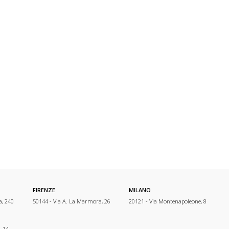
FIRENZE
MILANO
a, 240
50144 - Via A. La Marmora, 26
20121 - Via Montenapoleone, 8
, 14