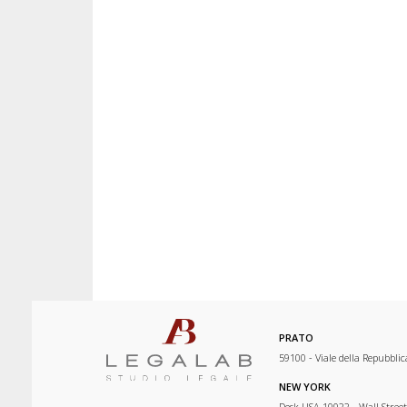
PRATO
59100 - Viale della Repubblic
NEW YORK
Desk USA 10022 - Wall Street