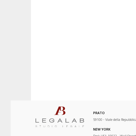
PRATO
59100 - Viale della Repubblic
NEW YORK
Desk USA 10022 - Wall Street