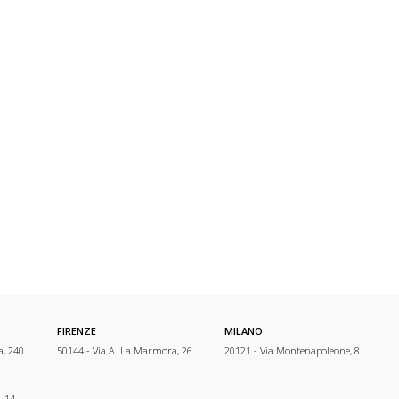
FIRENZE
MILANO
a, 240
50144 - Via A. La Marmora, 26
20121 - Via Montenapoleone, 8
, 14