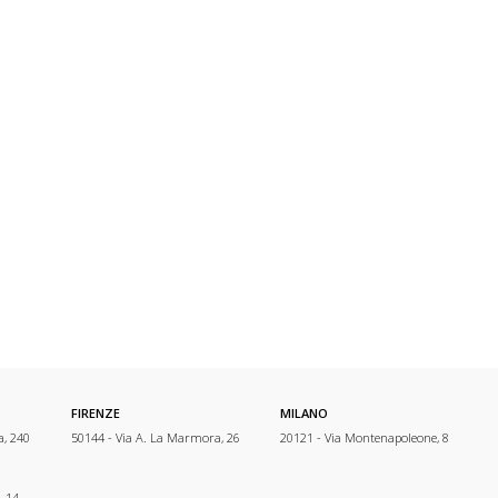
FIRENZE
MILANO
a, 240
50144 - Via A. La Marmora, 26
20121 - Via Montenapoleone, 8
, 14