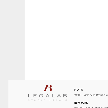
PRATO
59100 - Viale della Repubblic
NEW YORK
Desk USA 10022 - Wall Street