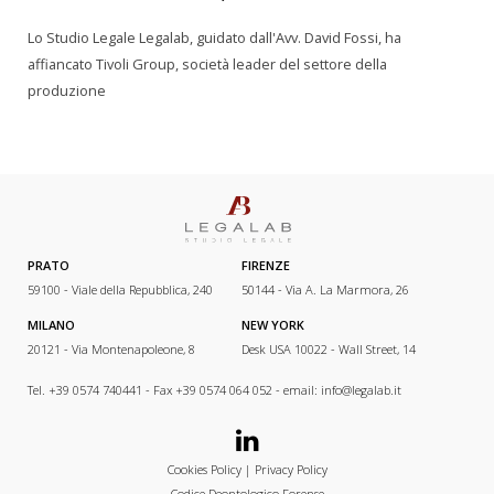
Lo Studio Legale Legalab, guidato dall'Avv. David Fossi, ha
affiancato Tivoli Group, società leader del settore della
produzione
PRATO
FIRENZE
59100 - Viale della Repubblica, 240
50144 - Via A. La Marmora, 26
MILANO
NEW YORK
20121 - Via Montenapoleone, 8
Desk USA 10022 - Wall Street, 14
Tel. +39 0574 740441 - Fax +39 0574 064 052 - email:
info@legalab.it
Cookies Policy
|
Privacy Policy
Codice Deontologico Forense