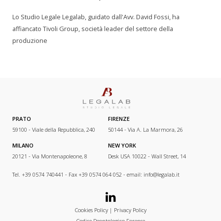
Lo Studio Legale Legalab, guidato dall'Avv. David Fossi, ha
affiancato Tivoli Group, società leader del settore della
produzione
PRATO
FIRENZE
59100 - Viale della Repubblica, 240
50144 - Via A. La Marmora, 26
MILANO
NEW YORK
20121 - Via Montenapoleone, 8
Desk USA 10022 - Wall Street, 14
Tel. +39 0574 740441 - Fax +39 0574 064 052 - email:
info@legalab.it
Cookies Policy
|
Privacy Policy
Codice Deontologico Forense