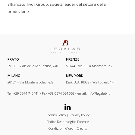
affiancato Tivoli Group, società leader del settore della
produzione
PRATO
FIRENZE
59100 - Viale della Repubblica, 240
50144 - Via A. La Marmora, 26
MILANO
NEW YORK
20121 - Via Montenapoleone, 8
Desk USA 10022 - Wall Street, 14
Tel. +39 0574 740441 - Fax +39 0574 064 052 - email:
info@legalab.it
Cookies Policy
|
Privacy Policy
Codice Deontologico Forense
Condizioni d'uso
|
Credits