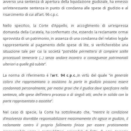
avverso una sentenza di apertura della liquidazione giudiziale, ha emesso
un’interessante sentenza in punto di condanna alle spese di giudizio e al
risarcimento di cui all’art. 96 c.p.c.
Nello specifico, la Corte d’Appello, in accoglimento di un’espressa
domanda della Curatela, ha confermato che, essendo la reclamante ormai
sprovvista di un patrimonio, in assenza di una condanna del relativo legale
rappresentante al pagamento delle spese di lite, si verificherebbe una
situazione tale per cui la società “
potrebbe permettersi di compiere scelte
processuali temerarie (…) senza andare incontro a conseguenze patrimoniali
ulteriori a quelle già subite
”.
La norma di riferimento è l’
art. 94 c.p.c.
,in virtù del quale “
in generale
coloro che rappresentano o assistono la parte in giudizio possono essere
condannati personalmente, per motivi gravi che il giudice deve specificare nella
sentenza, alle spese dell’intero processo o di singoli atti, anche in solido con la
parte rappresentata o assistita
”.
Nel caso di specie, la Corte ha sottolineato che, “
mentre la condizione
d’insolvenza dovrebbe responsabilizzare massimamente chi agisce in giudizio, il
reclamante contro il proprio fallimento finisce per essere praticamente