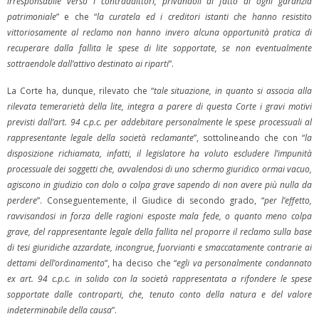
irresponsabile verso i contraddittori, privandoli di fatto di ogni garanzia
patrimoniale
” e che “
la curatela ed i creditori istanti che hanno resistito
vittoriosamente al reclamo non hanno invero alcuna opportunità pratica di
recuperare dalla fallita le spese di lite sopportate, se non eventualmente
sottraendole dall’attivo destinato ai riparti
”.
La Corte ha, dunque, rilevato che “
tale situazione, in quanto si associa alla
rilevata temerarietà della lite, integra a parere di questa Corte i gravi motivi
previsti dall’art. 94 c.p.c. per addebitare personalmente le spese processuali al
rappresentante legale della società reclamante
”, sottolineando che con “
la
disposizione richiamata, infatti, il legislatore ha voluto escludere l’impunità
processuale dei soggetti che, avvalendosi di uno schermo giuridico ormai vacuo,
agiscono in giudizio con dolo o colpa grave sapendo di non avere più nulla da
perdere
”. Conseguentemente, il Giudice di secondo grado, “
per l’effetto,
ravvisandosi in forza delle ragioni esposte mala fede, o quanto meno colpa
grave, del rappresentante legale della fallita nel proporre il reclamo sulla base
di tesi giuridiche azzardate, incongrue, fuorvianti e smaccatamente contrarie ai
dettami dell’ordinamento
”, ha deciso che “
egli va personalmente condannato
ex art. 94 c.p.c. in solido con la società rappresentata a rifondere le spese
sopportate dalle controparti, che, tenuto conto della natura e del valore
indeterminabile della causa
”.