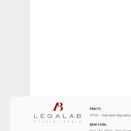
PRATO
59100 - Viale della Repubblic
NEW YORK
Desk USA 10022 - Wall Street