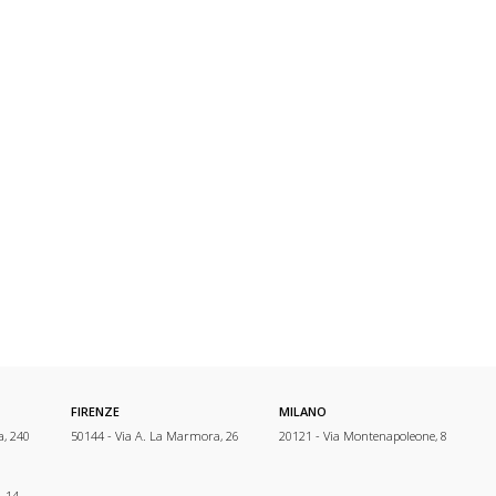
FIRENZE
MILANO
a, 240
50144 - Via A. La Marmora, 26
20121 - Via Montenapoleone, 8
, 14