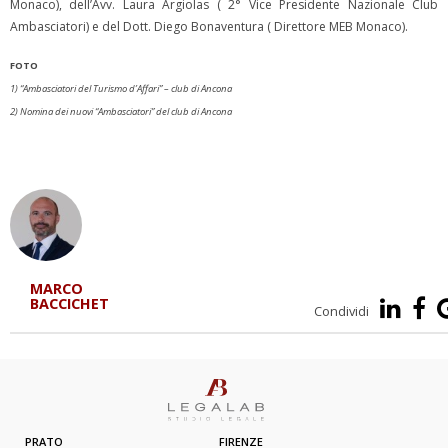
Monaco), dell’Avv. Laura Argiolas ( 2° Vice Presidente Nazionale Club
Ambasciatori) e del Dott. Diego Bonaventura ( Direttore MEB Monaco).
FOTO
1) “Ambasciatori del Turismo d’Affari” – club di Ancona
2) Nomina dei nuovi “Ambasciatori” del club di Ancona
MARCO
BACCICHET
Condividi
PRATO
FIRENZE