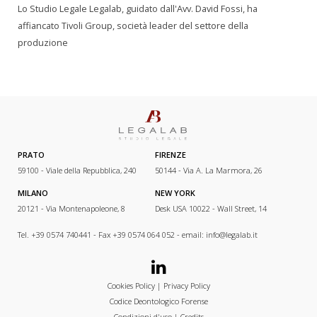
Lo Studio Legale Legalab, guidato dall'Avv. David Fossi, ha
affiancato Tivoli Group, società leader del settore della
produzione
PRATO
FIRENZE
59100 - Viale della Repubblica, 240
50144 - Via A. La Marmora, 26
MILANO
NEW YORK
20121 - Via Montenapoleone, 8
Desk USA 10022 - Wall Street, 14
Tel. +39 0574 740441 - Fax +39 0574 064 052 - email:
info@legalab.it
Cookies Policy
|
Privacy Policy
Codice Deontologico Forense
Condizioni d'uso
|
Credits