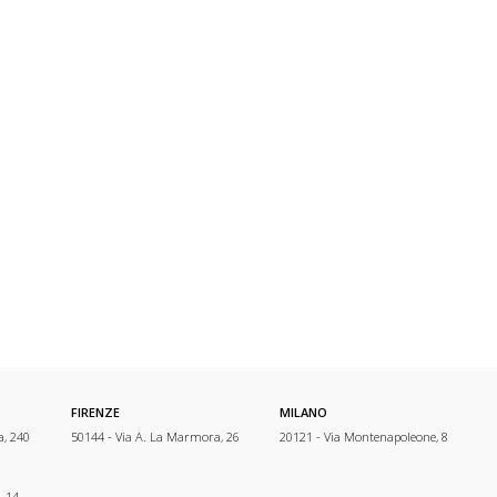
FIRENZE
MILANO
a, 240
50144 - Via A. La Marmora, 26
20121 - Via Montenapoleone, 8
, 14