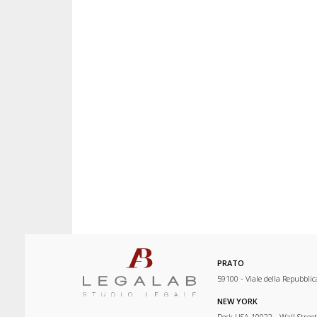
PRATO
59100 - Viale della Repubblic
NEW YORK
Desk USA 10022 - Wall Street