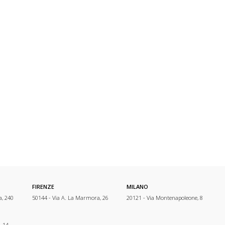
FIRENZE
MILANO
a, 240
50144 - Via A. La Marmora, 26
20121 - Via Montenapoleone, 8
, 14