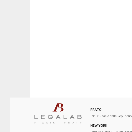
PRATO
59100 - Viale della Repubblic
NEW YORK
Desk USA 10022 - Wall Street