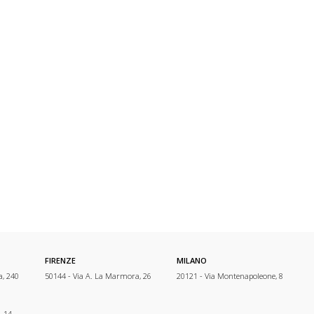
FIRENZE
MILANO
a, 240
50144 - Via A. La Marmora, 26
20121 - Via Montenapoleone, 8
, 14