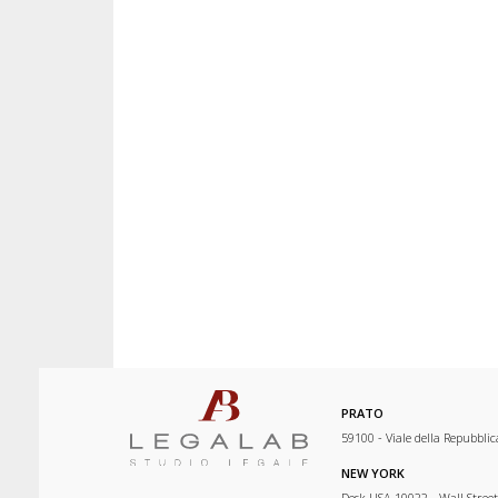
PRATO
59100 - Viale della Repubblic
NEW YORK
Desk USA 10022 - Wall Street