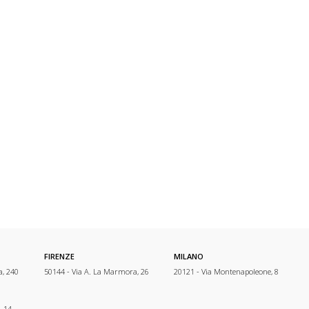
FIRENZE
MILANO
a, 240
50144 - Via A. La Marmora, 26
20121 - Via Montenapoleone, 8
, 14