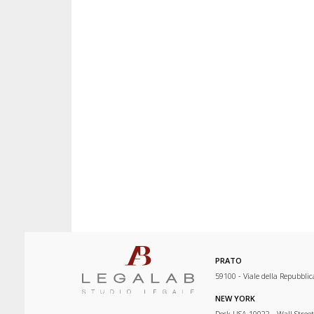
PRATO
59100 - Viale della Repubblic
NEW YORK
Desk USA 10022 - Wall Street