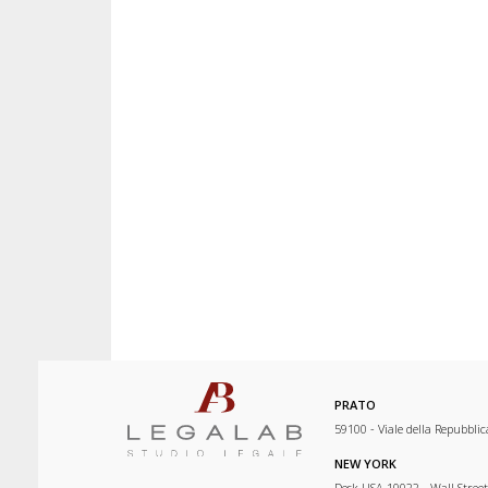
PRATO
59100 - Viale della Repubblic
NEW YORK
Desk USA 10022 - Wall Street