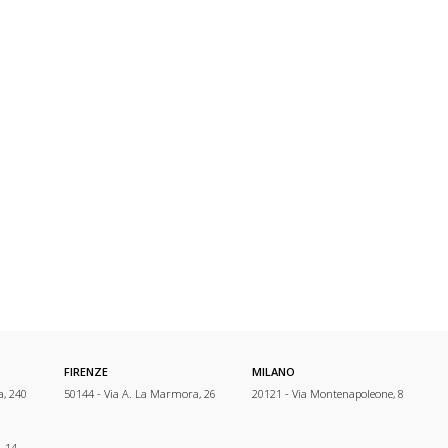
FIRENZE
MILANO
a, 240
50144 - Via A. La Marmora, 26
20121 - Via Montenapoleone, 8
, 14