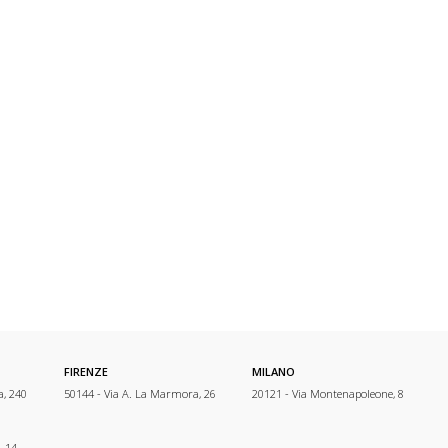
FIRENZE
MILANO
a, 240
50144 - Via A. La Marmora, 26
20121 - Via Montenapoleone, 8
, 14