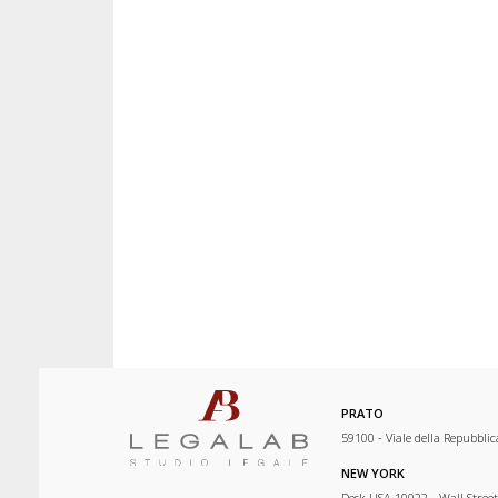
PRATO
59100 - Viale della Repubblic
NEW YORK
Desk USA 10022 - Wall Street