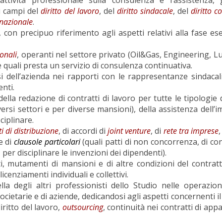
ei campi del
diritto del lavoro
, del
diritto sindacale
, del
diritto 
rnazionale
.
, con precipuo riferimento agli aspetti relativi alla fase es
onali
, operanti nel settore privato (Oil&Gas, Engineering, Lu
lle quali presta un servizio di consulenza continuativa.
si dell’azienda nei rapporti con le rappresentanze sindacali 
nti.
della redazione di contratti di lavoro per tutte le tipologie 
iversi settori e per diverse mansioni), della assistenza dell’
ciplinare.
i di distribuzione
, di accordi di
joint venture
, di
rete tra imprese
e di
clausole particolari
(quali patti di non concorrenza, di con
, per disciplinare le invenzioni dei dipendenti).
ti, mutamenti di mansioni e di altre condizioni del contratt
licenziamenti individuali e collettivi.
 degli altri professionisti dello Studio nelle operazioni
societarie e di aziende, dedicandosi agli aspetti concernenti i
diritto del lavoro,
outsourcing
, continuità nei contratti di appa