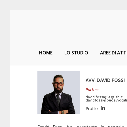
HOME
LO STUDIO
AREE DI ATT
AVV. DAVID FOSSI
Partner
david.fossi@legalab.it
davidfossi@pec.avvocati.
David Fossi ha incentrato la propria a