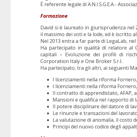
È referente legale di A.N.I.S.G.E.A.- Assoc
Formazione
David si è laureato in giurisprudenza nel 2
il massimo dei voti e la lode, ed è iscritto a
Nel 2013 entra a far parte di LegaLab, nel 
Ha partecipato in qualità di relatore al 
capitali – Evoluzione dei profili di ris
Corporation Italy e One Broker S.r.l..
Ha partecipato, tra gli altri, ai seguenti M
I licenziamenti nella riforma Fornero,
I licenziamenti nella riforma Fornero,
Il contratto di apprendistato, AFAP, ac
Mansioni e qualifica nel rapporto di l
Il potere disciplinare del datore di la
Le rinunzie e transazioni del lavorato
La valutazione di anomalia, il costo de
Principi del nuovo codice degli appalti