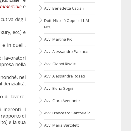
commerciale
e
Avv. Benedetta Cacialli
ecutiva degli
Dott. Niccolò Oppoliti LL.M
NYC
xury, ecc.) e
Avv. Martina Rio
e in quelli,
Avv. Alessandro Paolacci
di lavoratori
impresa nella
Avv. Gianni Risaliti
Avv. Alessandra Rosati
, nonché, nel
fidenzialità,
Avv. Elena Sogni
o di lavoro,
Avv. Clara Avenante
 inerenti il
Avv. Francesco Santoriello
l rapporto di
lto) e la sua
Avv. Maria Bartoletti