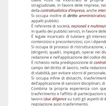
stragiudiziale, in favore delle Imprese, n
della
c
ontrattualistica d’impresa
, anche
inte
Si occupa inoltre di
diritto
amministrativo
appalti pubblici.
È referente di società,
nazionali e multinazi
in quello dei pubblici servizi, in favore de
È legale incaricato di tutelare gli interes
contenziosi e precontenziosi, con i dipende
Si occupa di processi di ristrutturazione, 
(dirigenti, quadri, impiegati, operai nei d
redazione e nell’applicazione del codice dis
È richiesto nella predisposizione di
contratt
campo del diritto di lavoro, nella redazion
di stabilità, per evitare storni di personale
Si occupa infine di distacchi, trasferimen
dell’applicazione di sanzioni disciplinari, di 
Combina la propria esperienza con quella
trasferimento e l’affitto di partecipazioni 
lavoro (
due diligence
su tutti gli aspetti di 
regolazione post-trasferimento.