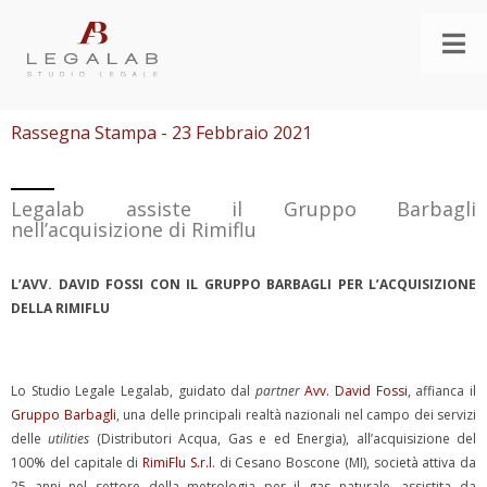
Rassegna Stampa - 23 Febbraio 2021
Legalab assiste il Gruppo Barbagli
nell’acquisizione di Rimiflu
L’AVV. DAVID FOSSI CON IL GRUPPO BARBAGLI PER L’ACQUISIZIONE
DELLA RIMIFLU
Lo Studio Legale Legalab, guidato dal
partner
Avv. David Fossi
, affianca il
Gruppo Barbagli
, una delle principali realtà nazionali nel campo dei servizi
delle
utilities
(Distributori Acqua, Gas e ed Energia), all’acquisizione del
100% del capitale di
RimiFlu S.r.l.
di Cesano Boscone (MI), società attiva da
25 anni nel settore della metrologia per il gas naturale, assistita da