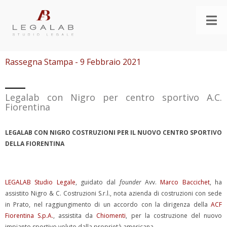
Rassegna Stampa - 9 Febbraio 2021
Legalab con Nigro per centro sportivo A.C.
Fiorentina
LEGALAB CON NIGRO COSTRUZIONI PER IL NUOVO CENTRO SPORTIVO
DELLA FIORENTINA
LEGALAB Studio Legale
, guidato dal
founder
Avv.
Marco Baccichet
, ha
assistito Nigro & C. Costruzioni S.r.l., nota azienda di costruzioni con sede
in Prato, nel raggiungimento di un accordo con la dirigenza della
ACF
Fiorentina S.p.A.
, assistita da
Chiomenti
, per la costruzione del nuovo
impianto sportivo voluto dalla proprietà americana.