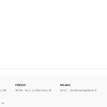
FIRENZE
MILANO
a, 240
50144 - Via A. La Marmora, 26
20121 - Via Montenapoleone, 8
, 14