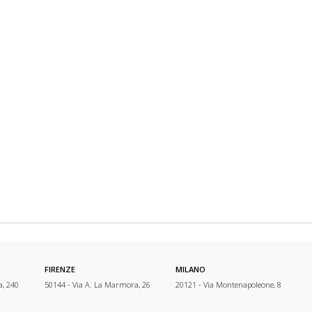
FIRENZE
MILANO
a, 240
50144 - Via A. La Marmora, 26
20121 - Via Montenapoleone, 8